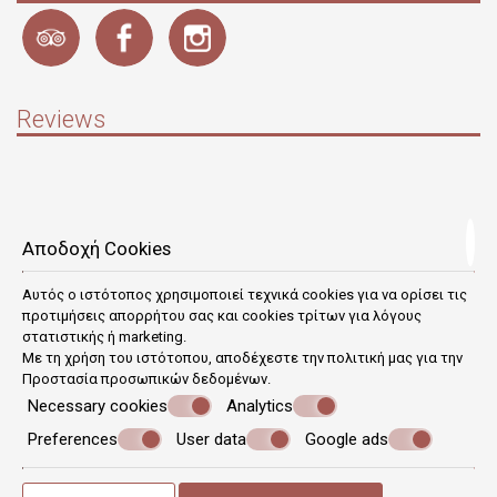
Reviews
Information
Αποδοχή Cookies
Check-in 15:00 Check-out 10:00
Late check-out can be arranged upon availability and prior notice
Αυτός ο ιστότοπος χρησιμοποιεί τεχνικά cookies για να ορίσει τις
προτιμήσεις απορρήτου σας και cookies τρίτων για λόγους
Open All year
στατιστικής ή marketing.
Με τη χρήση του ιστότοπου, αποδέχεστε την πολιτική μας για την
Προστασία προσωπικών δεδομένων
.
Ministry of Tourism Notification No.: 1244566
Necessary cookies
Analytics
Preferences
User data
Google ads
© Powered by Marinet